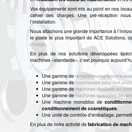
Vos équipements sont mis au point en nos locaux
cahier des charges. Une pré-réception nous p
l’installation.
Nous attachons une grande importance à l’innov
le poste le plus important de ACE Solutions, c
dosage
.
En plus de nos solutions développées spéc
machines «standards», c’est pourquoi aujourd’
:
Une gamme de
remplisseuses boucheuses p
Une gamme de
boucheuses pour tout produit
Une gamme de
machines destinée au cond
Une gamme de
machines spéciales dévelo
Une machine monobloc de
conditionne
conditionnement de cosmétiques
.
Une unité de contrôle d’emballage, permettan
En plus de notre activité de
fabrication de mac