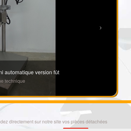
 automatique version fût
he technique
z directement sur notre site vos pièces détachées