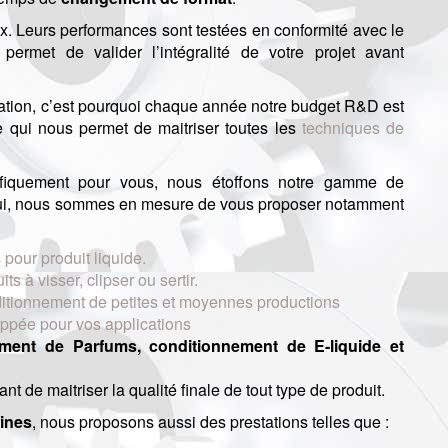
. Leurs performances sont testées en conformité avec le
ermet de valider l’intégralité de votre projet avant
ation, c’est pourquoi chaque année notre budget R&D est
e qui nous permet de maitriser toutes les
techniques de
ifiquement pour vous, nous étoffons notre gamme de
hui, nous sommes en mesure de vous proposer notamment
our produit liquide.
s à visser, clipser ou sertir.
itionnement de petites et moyennes productions
ppée pour vos applications
ment de Parfums, conditionnement de E-liquide et
t de maitriser la qualité finale de tout type de produit.
hines
, nous proposons aussi des prestations telles que :