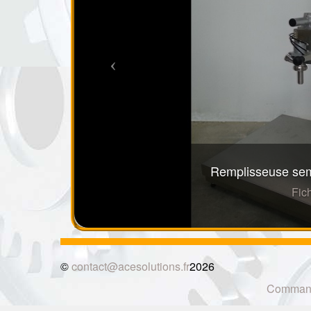
Remplisseuse semi
Fic
©
contact@acesolutions.fr
2026
Commande