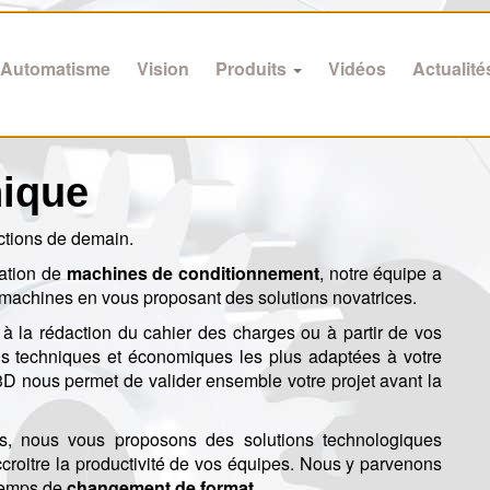
Automatisme
Vision
Produits
Vidéos
Actualité
ique
ctions de demain.
cation de
machines de conditionnement
, notre équipe a
 machines en vous proposant des solutions novatrices.
 à la rédaction du cahier des charges ou à partir de vos
ons techniques et économiques les plus adaptées à votre
 3D nous permet de valider ensemble votre projet avant la
ifs, nous vous proposons des solutions technologiques
ccroitre la productivité de vos équipes. Nous y parvenons
temps de
changement de format
.