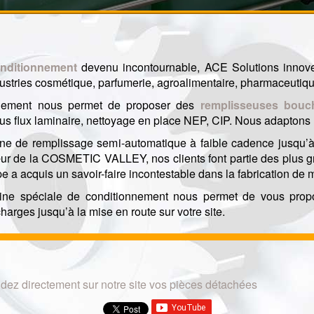
nditionnement
devenu incontournable, ACE Solutions innove
ustries cosmétique, parfumerie, agroalimentaire, pharmaceutiqu
nnement nous permet de proposer des
remplisseuses
bouc
ous flux laminaire, nettoyage en place NEP, CIP. Nous adapton
 de remplissage semi-automatique à faible cadence jusqu’à 
r de la COSMETIC VALLEY, nos clients font partie des plus gra
pe a acquis un savoir-faire incontestable dans la fabrication de
ine spéciale de conditionnement nous permet de vous propo
arges jusqu’à la mise en route sur votre site.
z directement sur notre site vos pièces détachées