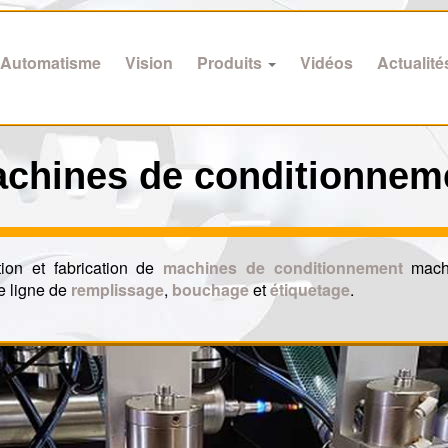
Automatisme
Vision
Produits
Vidéos
Actualité
achines de conditionnem
ion et fabrication de
machines de conditionnement
mach
e ligne de
remplissage
,
bouchage
et
étiquetage
.